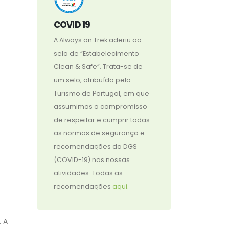
COVID 19
A Always on Trek aderiu ao
selo de “Estabelecimento
Clean & Safe”. Trata-se de
um selo, atribuído pelo
Turismo de Portugal, em que
assumimos o compromisso
de respeitar e cumprir todas
as normas de segurança e
recomendações da DGS
(COVID-19) nas nossas
atividades. Todas as
recomendações
aqui
.
. A