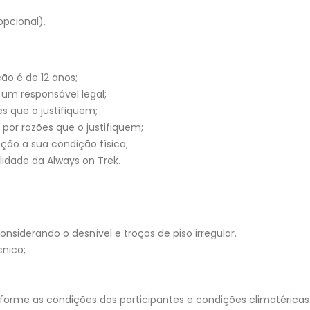
pcional).
ão é de 12 anos;
um responsável legal;
s que o justifiquem;
por razões que o justifiquem;
ção a sua condição física;
lidade da Always on Trek.
considerando o desnível e troços de piso irregular.
cnico;
nforme as condições dos participantes e condições climatéricas