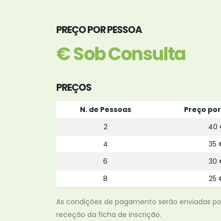
PREÇO POR PESSOA
€ Sob Consulta
PREÇOS
N. de Pessoas
Preço por
2
40 
4
35 
6
30 
8
25 
As condições de pagamento serão enviadas po
receção da ficha de inscrição.