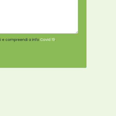
 Li e compreendi a info
Covid 19
.