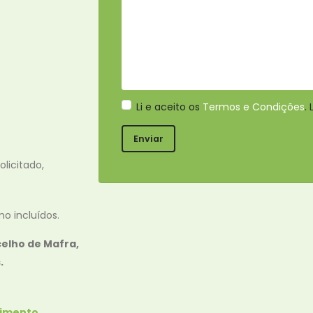
Li e aceito os
Termos e Condições
.
licitado,
o incluídos.
celho de Mafra,
.
himento