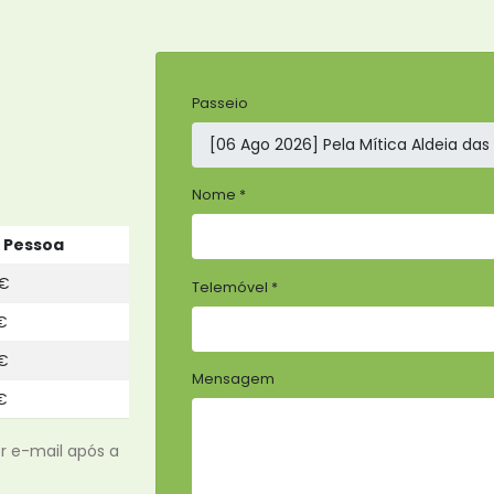
Passeio
Nome *
 Pessoa
€
Telemóvel *
€
€
Mensagem
€
r e-mail após a