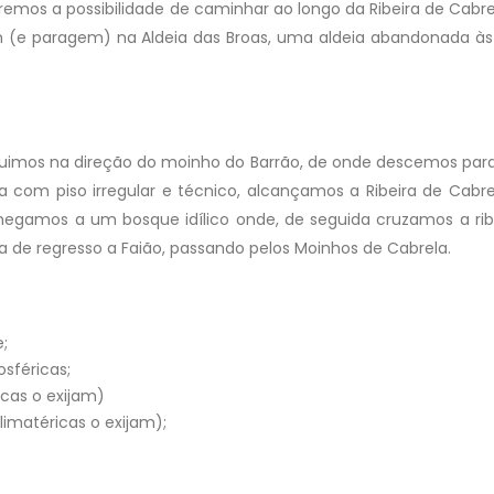
remos a possibilidade de caminhar ao longo da Ribeira de Cabre
(e paragem) na Aldeia das Broas, uma aldeia abandonada às
guimos na direção do moinho do Barrão, de onde descemos para
 com piso irregular e técnico, alcançamos a Ribeira de Cabre
gamos a um bosque idílico onde, de seguida cruzamos a rib
da de regresso a Faião, passando pelos Moinhos de Cabrela.
;
sféricas;
cas o exijam)
limatéricas o exijam);