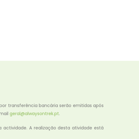
 por transferência bancária serão emitidas após
email
geral@alwaysontrek.pt
.
actividade. A realização desta atividade está