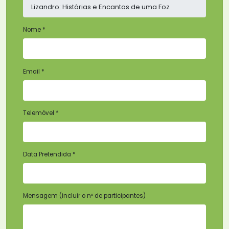
Nome *
Email *
Telemóvel *
Data Pretendida *
Mensagem (incluir o nº de participantes)