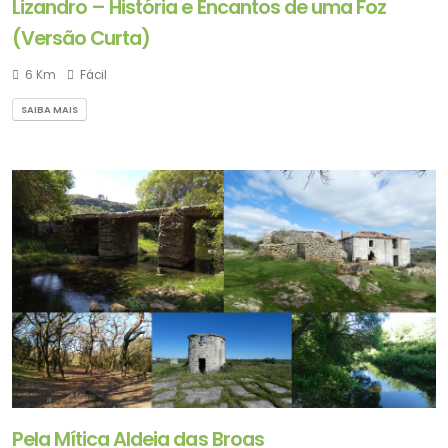
Lizandro – História e Encantos de uma Foz
(Versão Curta)
6 Km
Fácil
SAIBA MAIS
Pela Mítica Aldeia das Broas