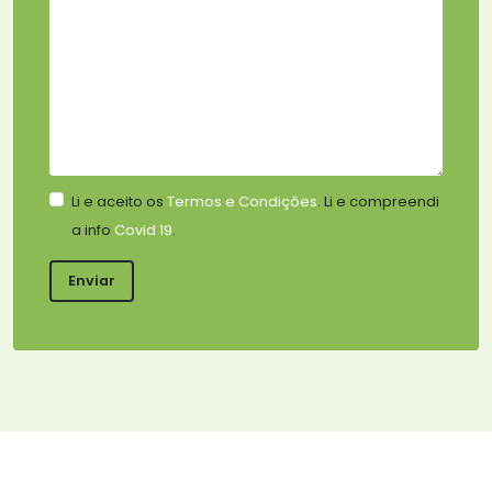
Li e aceito os
Termos e Condições
. Li e compreendi
a info
Covid 19
.